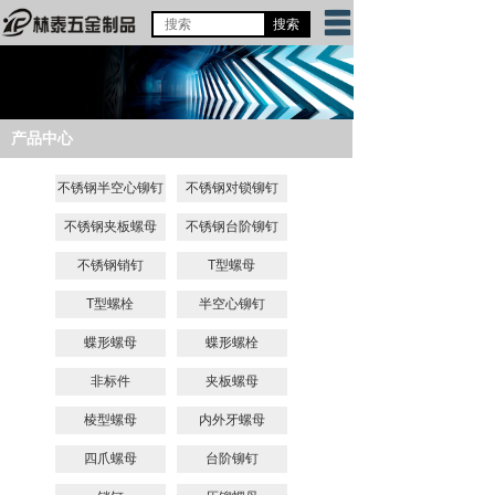
搜索
首页
关于我们
产品中心
产品中心
不锈钢半空心铆钉
不锈钢对锁铆钉
新闻中心
不锈钢夹板螺母
不锈钢台阶铆钉
资源中心
不锈钢销钉
T型螺母
联系我们
T型螺栓
半空心铆钉
蝶形螺母
蝶形螺栓
非标件
夹板螺母
棱型螺母
内外牙螺母
四爪螺母
台阶铆钉