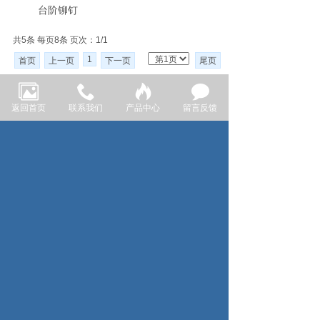
台阶铆钉
共5条 每页8条 页次：1/1
1
首页
上一页
下一页
尾页
返回首页
联系我们
产品中心
留言反馈
手机:13857736695
QQ:305787479
微信:13857736695
邮箱:305787479@qq.com
地址:浙江省温州市瑞安市汀田街道寨下村东新路224号