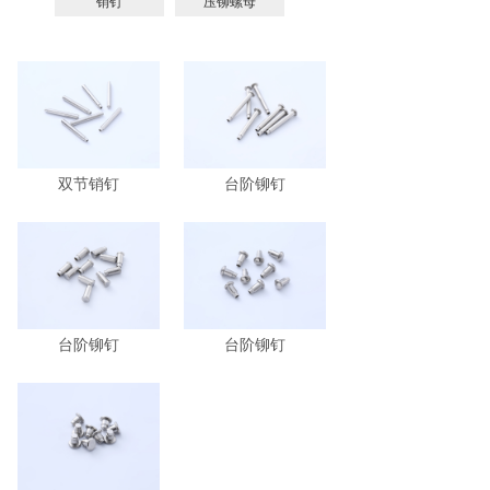
销钉
压铆螺母
双节销钉
台阶铆钉
台阶铆钉
台阶铆钉