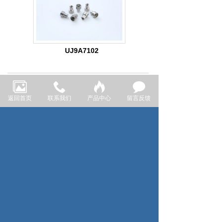
棱型螺母
内外牙螺母
四爪螺母
台阶铆钉
销钉
压铆螺母
UJ9A7102
返回首页
联系我们
产品中心
留言反馈
上一页：UJ9A7104
下一页：UJ9A7101
电话：4000-000-000
邮编：100000 传真：010-00000006
公司地址：某某市某某区某某路某某号某某大厦A座6层
Copyright(C) 2012–2017
某某科技股份有限公司