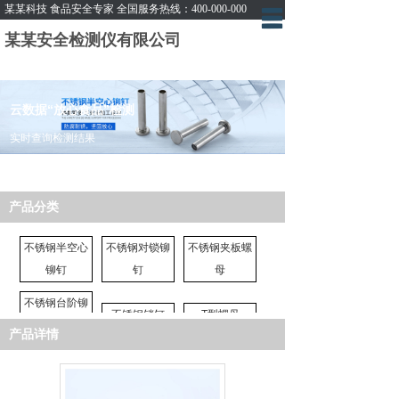
某某科技 食品安全专家 全国服务热线：400-000-000
某某安全检测仪有限公司
首页
关于我们
云数据“放心食品”检测
产品中心
实时查询检测结果
对问题追根朔源，从源头把控食品安全
新闻中心
产品分类
资源中心
联系我们
不锈钢半空心
不锈钢对锁铆
不锈钢夹板螺
铆钉
钉
母
不锈钢台阶铆
不锈钢销钉
T型螺母
钉
产品详情
T型螺栓
半空心铆钉
蝶形螺母
蝶形螺栓
非标件
夹板螺母