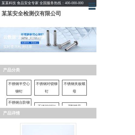
某某科技 食品安全专家 全国服务热线：400-000-000
某某安全检测仪有限公司
首页
关于我们
云数据“放心食品”检测
产品中心
实时查询检测结果
对问题追根朔源，从源头把控食品安全
新闻中心
产品分类
资源中心
联系我们
不锈钢半空心
不锈钢对锁铆
不锈钢夹板螺
铆钉
钉
母
不锈钢台阶铆
不锈钢销钉
T型螺母
钉
产品详情
T型螺栓
半空心铆钉
蝶形螺母
蝶形螺栓
非标件
夹板螺母