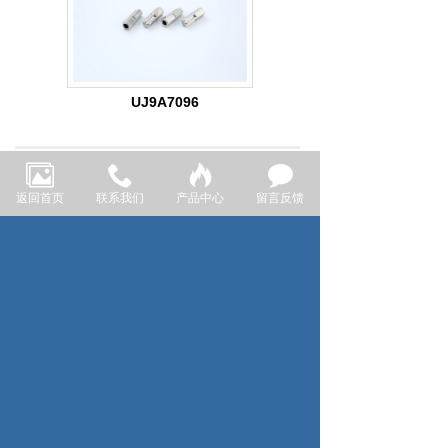
棱型螺母
内外牙螺母
四爪螺母
台阶铆钉
销钉
压铆螺母
UJ9A7096
返回首页
联系我们
产品中心
留言反馈
上一页：UJ9A7098
下一页：UJ9A7095
电话：4000-000-000
邮编：100000 传真：010-00000006
公司地址：某某市某某区某某路某某号某某大厦A座6层
Copyright(C) 2012–2017
某某科技股份有限公司